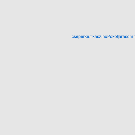
cseperke.tikasz.hu
Pokoljárásom 